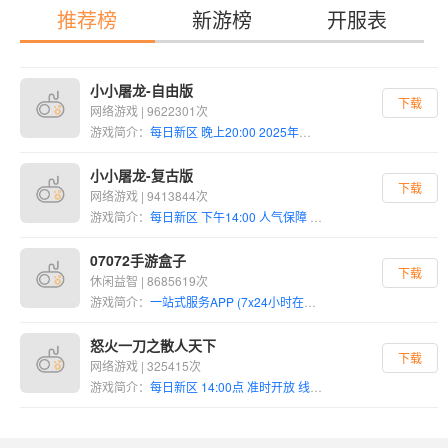
推荐榜
新游榜
开服表
小小屠龙-自由版
下载
网络游戏 | 9622301次
游戏简介：
每日新区 晚上20:00 2025年最具诚意的复古传奇大作，上线即送2亿绑定灵符，起步即巅峰还在为起步资金发愁？还在精打细算每一枚灵符？灵符自由版彻底解决你的烦恼！所有玩家上线即可通过邮件自动领取2亿绑定灵符！是的，你没看错，2亿灵符直接到账，让你从出生那一刻起就占据绝对优势，轻松起步，快速成长！ 首日开放御魂系统，上线即做御魂传统服务器需要等待多日才能体验的御魂系统，在灵符自由版第一天就直接开放！这意味着你不需要漫长等待，上线即可打造专属御魂，体验属性飙升的快感，一步到位享受终极玩法！御魂系统将为你提供前所未有的属性加成和战斗体验，让你在起步阶段就领先别人一个身位。 开服直达三大陆，7转125级任性闯荡厌倦了枯燥的练级过程？灵符自由版让你跳过繁琐的前期积累！开服第一天即开放三大陆，玩家上线即为7转125级，直接获得进入三大陆的资格，畅享高级地图的丰富资源和顶级挑战！游戏等级上限为150级，60级开启转生系统，转生等级最高10级。我们让你一步到位，直接体验游戏核心内容。
小小屠龙-复古版
下载
网络游戏 | 9413844次
游戏简介：
每日新区 下午14:00 人气保障 《冰雪复古传奇》游戏是一款大型多人在线角色扮演游戏，主要讲述了：曾经有各种各样的生物生活在这神秘的玛法大陆。人类的力量在其中是如此弱小，他们在这个大陆上被迫建立各种组织，以便抵抗那些有着超自然能力的野兽和怪物。然而，过了一段时间，一个神秘的种族的出现改变了这个大陆的势力分配，他们迅速的学习各种能力，很快的取得了非凡的能力，占据了这个大陆的领导地位共同对抗强大的怪物。这个种族教会了人们使用火和其他关于生存的能力。当人类学习到了这些不同的技能以后,这些长期生活在充满恐怖和威胁的环境中的人类开始尝试建立文明。人类在神秘种族的帮助下,开始了他们漫长而悠远的领土扩张和文明建立的过程。最后他们终于创造一个巨大的国家。据传说这个文明在当时已经拥有了超过我们想象力的文明和能力,但是在后来的一次大爆炸中,这个文明消失了。没有一个人知道关于这个大爆炸的细节,也没有任何痕迹可以寻找到相关的信息,而那个帮助人类的神秘种族也随着爆炸消失的无影无踪。剩下的生还者和他们的后代开始着手重新建立他们的文明社会,他们甚至期望能够建立一个完全等同于以前的文明社会，但是这个漫长的过程是如此的艰苦,因为几乎没有人能够记得那个年代的事情了,资源的短缺和知识的贫乏都严重的影响了这个文明的重建。从那以后，人类又开始了漫长的发展阶段,在这个阶段过程中,几个主要的城市逐渐形成.尽管关于那个年代和神秘种族的传说都显得虚无缥缈,但是人类一直没有放弃过对过去的崇敬,他们一代一代的传颂着那个极度文明的年代,这个永恒的传奇也就这样留下来了。 玩家扮演的角色战士，以强有力的体格为基础，野蛮冲撞和烈火剑是战士的核心技能，一个负责位移控制，另一个负责爆发输出。战士职业以其无与伦比的身材和超高爆发力而闻名。一旦在游戏后期PK和沙地中，如果它接近勇士，则基本上是第二杀的生命，而烈火剑的高级技能则更加猛烈。主要技能输出与强大的设备相结合，通常可以用刀杀死敌人。由于双重射击的发展，随后的爆发损失已加倍，并且双重爆发的发生可以说没有人能够成功地将其扑灭，野蛮冲撞：如果战斗机追击时距离合适，您可以使用野蛮冲撞将敌人的面部移动并造成眩晕效果。这是战斗机唯一的控制和置换技能。如果您熟练使用它，它将更加强大。但是，此技能的缺点是，当您不熟练时，您可能会被误导，不仅导致最终无法接近敌人，而且直接逃跑，从而使敌人有足够的 时间逃脱或反击。
07072手游盒子
下载
休闲益智 | 8685619次
游戏简介：
一站式服务APP (7x24小时在线客服) 【早班客服】8:00~17:30 联系QQ:23319272 微信号:nan07072 联系QQ:97439614 微信号:mn07072 联系QQ:97439613 微信号:hai07072 联系QQ:97439671 微信号:xx16655609406 联系QQ:858871073微信号:zq07072 【晚班客服】16:30~2:00 联系QQ:23319271 微信号:nin07072 联系QQ:97395189 微信号:Chuuu520uuuhC 联系QQ:97395192 微信号:a16655616145 联系QQ:23307252 微信号: 联系QQ:97314282 微信号:laohuang07072 【投诉建议】 联系QQ:97314280 微信号:a18909666796 联系QQ:97314285 微信号:tonykhe 【活动兑换】 联系QQ:23319270 联系QQ:50493443 【游戏改名、账号异常】 联系QQ：80314317 微信号:cq500400 注：以上为官方客服联系方式，请勿相信他人！
怒火一刀之散人天下
下载
网络游戏 | 325415次
游戏简介：
每日新区 14:00点 准时开放 线下限时奖励、脸白送福利（活动） 怒火一刀手游特色： 1：微氪金，只需要充值30+50+100送的材料免费到达四转 2：爆率高，靠你的实力去打就好了 3：玩法功能全面，给您提供最好的服务 4：战法道三职业等待玩家选择，轻松玩转高爆率传奇 5：酷炫时装任选，每套时装都有属于自己的属性加成，快选择适合你的那一套吧 怒火一刀手游亮点： 1：每一种装备都有强大的属性，玩家可以根据这些特性组成更加强大的套装 2：游戏中大小Boss满地走，随便击杀一个就能获得满级装备 3：玩家在线自己PK，可以获得非常多神器，多装备等你来捡 4：独创协助玩法，在盟里一键喊话就有人来帮忙，让你感觉不是一个人在战斗，无兄弟不传奇