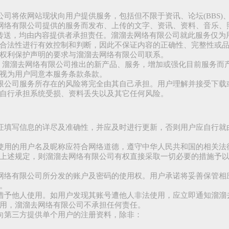
限公司将依网站现状向用户提供服务，包括但不限于资讯、论坛(BBS)
溜去网络有限公司提供的服务而发布、上传的文字、资讯、资料、音乐、
私下传送，均由内容提供者承担责任。溜溜去网络有限公司就此服务仅
合法性进行有效控制和判断，因此不保证内容的正确性、完整性或
权利保护声明的要求与溜溜去网络有限公司联系。
定，溜溜去网络有限公司推出的新产品、服务，增加或强化目前服务而
视为用户同意本服务条款条款。
络有限公司服务所存在的风险将完全由其自己承担。用户理解并接受下
自行承担系统受损、资料丢失以及其它任何风险。
，保证填写信息的详尽及准确性，并应及时进行更新，否则用户应自行
册和使用的用户名及昵称应符合网络道德，遵守中华人民共和国的相关
上述规定，则溜溜去网络有限公司有权直接采取一切必要的措施予
溜去网络有限公司所分发的账户及密码的使用权。用户承诺将妥善保管
。
或出借予他人使用。如用户发现其账号遭他人非法使用，应立即通知溜
用，溜溜去网络有限公司不承担任何责任。
或向第三方提供单个用户的注册资料，除非：