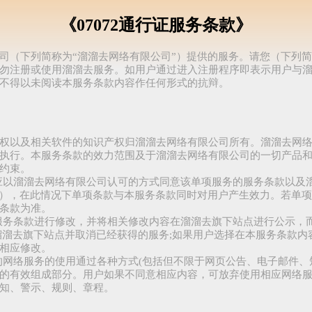
《07072通行证服务条款》
司（下列简称为“溜溜去网络有限公司”）提供的服务。请您（下列简
勿注册或使用溜溜去服务。如用户通过进入注册程序即表示用户与
不得以未阅读本服务条款内容作任何形式的抗辩。
权以及相关软件的知识产权归溜溜去网络有限公司所有。溜溜去网
执行。本服务条款的效力范围及于溜溜去网络有限公司的一切产品
约束。
，应以溜溜去网络有限公司认可的方式同意该单项服务的服务条款以及
”），在此情况下单项条款与本服务条款同时对用户产生效力。若单
条款为准。
本服务条款进行修改，并将相关修改内容在溜溜去旗下站点进行公示，
溜溜去旗下站点并取消已经获得的服务;如果用户选择在本服务条款内
相应修改。
定的网络服务的使用通过各种方式(包括但不限于网页公告、电子邮件、
的有效组成部分。用户如果不同意相应内容，可放弃使用相应网络
知、警示、规则、章程。