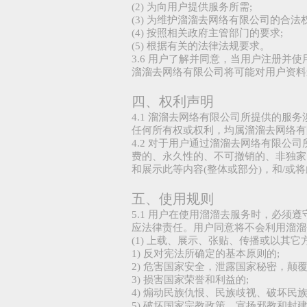
(2) 为向用户提供服务所需;
(3) 为维护溜溜去网络有限公司的合法权
(4) 按照相关政府主管部门的要求;
(5) 根据有关的法律法规要求。
3.6 用户了解并同意，当用户注册并
溜溜去网络有限公司将可能对用户资料
四、权利声明
4.1 溜溜去网络有限公司所提供的
任何所有权或权利，均属溜溜去网络有
4.2 对于用户通过溜溜去网络有限
费的、永久性的、不可撤销的、非独家
和展示此等内容(整体或部分)，和/
五、使用规则
5.1 用户在使用溜溜去服务时，必
应法律责任。用户同意将不会利用溜溜
(1) 上载、展示、张贴、传播或以其
1) 反对宪法所确定的基本原则的;
2) 危害国家安全，泄露国家秘密，颠
3) 损害国家荣誉和利益的;
4) 煽动民族仇恨、民族歧视、破坏民族
5) 破坏国家宗教政策，宣扬邪教和封建