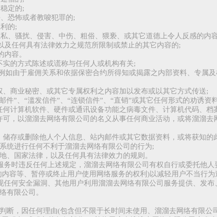
稳定的;
杀、恐怖或者教唆犯罪的;
利的;
隐私、骚扰、侵害、中伤、粗俗、猥亵、或其它道德上令人反感的内容
例以及任何具有法律效力之规范所限制或禁止的其它内容的;
当的内容。
伪不实的方式陈述或谎称与任何人或机构有关;
系(例如由于雇佣关系和依据保密合约所得知或揭露之内部资料、专属
标权、商业秘密、或其它专属权利之内容加以发布或以其它方式传送;
圾邮件”、“滥发信件”、“连锁信件”、“直销”或其它任何形式的劝诱资
限制任何计算机软件、硬件或通讯设备功能之病毒文件、计算机代码、档
权或许可，以溜溜去网络有限公司的名义从事任何商业活动，或将溜溜
收集、储存或删除他人个人信息、站内邮件或其它数据资料，或将获知的
服务系统进行任何不利于溜溜去网络有限公司的行为;
的当地、国家法律，以及任何具有法律效力的规则。
公司服务时违反任何上述规定，溜溜去网络有限公司有权自行或委托他
的内容等、暂停或终止用户使用网络服务的权利)以减轻用户不当行为
司出现任何安全漏洞、其他用户利用溜溜去网络有限公司服务提供、发
络有限公司。
判断，因任何理由(包含但不限于长时间未使用、溜溜去网络有限公