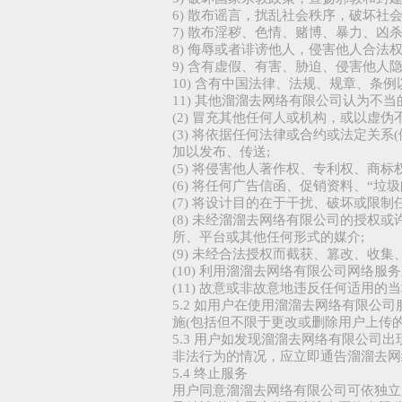
6) 散布谣言，扰乱社会秩序，破坏社会
7) 散布淫秽、色情、赌博、暴力、凶
8) 侮辱或者诽谤他人，侵害他人合法权
9) 含有虚假、有害、胁迫、侵害他人
10) 含有中国法律、法规、规章、条
11) 其他溜溜去网络有限公司认为不
(2) 冒充其他任何人或机构，或以虚
(3) 将依据任何法律或合约或法定关
加以发布、传送;
(5) 将侵害他人著作权、专利权、商
(6) 将任何广告信函、促销资料、“垃
(7) 将设计目的在于干扰、破坏或
(8) 未经溜溜去网络有限公司的授
所、平台或其他任何形式的媒介;
(9) 未经合法授权而截获、篡改、
(10) 利用溜溜去网络有限公司网络
(11) 故意或非故意地违反任何适用
5.2 如用户在使用溜溜去网络有限
施(包括但不限于更改或删除用户上传
5.3 用户如发现溜溜去网络有限公
非法行为的情况，应立即通告溜溜去网
5.4 终止服务
用户同意溜溜去网络有限公司可依独立