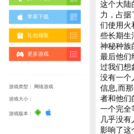
这个大陆
力，占据


苹果下载
们使用火
些长期生


礼包领取
神秘种族


更多游戏
最后他们
过我们想
没有一个
信息,而
游戏类型： 网络游戏
者和他们
游戏大小：
一个完全


游戏版本：
几乎没有
影响了这