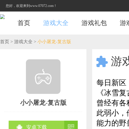
您好，欢迎来到www.07072.com！
首页
游戏大全
游戏礼包
游
首页
>
游戏大全
>
小小屠龙-复古版
游

每日新区 
《冰雪复
曾经有各
小小屠龙-复古版
此弱小，
能力的野


安卓下载